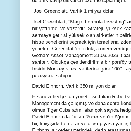
dolarlık kayıp dikkatleri üzerine toplamıştır.
Joel Greenblatt, Varlık 1 milyar dolar
Joel Greenblatt, "Magic Formula Investing" adl
bir yatırımcı ve yazardır. Strateji, yüksek kaz
sermaye getirisi yüksek olan şirketlerin belirl
hisse senetlerini seçmek için temel analizde
yönetimi Greenblatt’ın oldukça önem verdiği 
Gotham Asset Management 31.03.2023 itibariy
sahiptir. Oldukça çeşitlendirilmiş bir portföy 
InsiderMonkey sitesi verilerine göre 1000’i aş
pozisyona sahiptir.
David Einhorn, Varlık 350 milyon dolar
Efsanevi hedge fon yöneticisi Julian Robertso
Management’da çalışmış ve daha sonra kendi
olmuş Tiger Cubs adını alan çok sayıda hedge
David Einhorn da Julian Robertson’ın öğrencil
biçilmiş şirketleri arar ve olası piyasa yanlış 
Einhorn, şirketler üzerindeki derin araştırmas